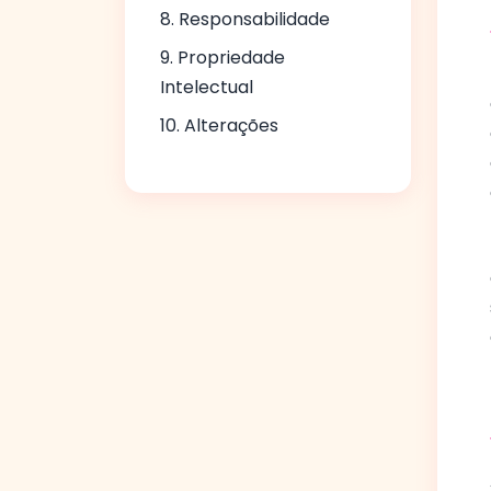
8. Responsabilidade
9. Propriedade
Intelectual
10. Alterações