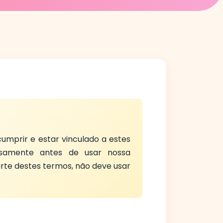
cumprir e estar vinculado a estes
dosamente antes de usar nossa
rte destes termos, não deve usar