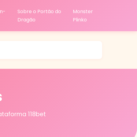
n-
Sobre o Portão do
Monster
Dragão
Plinko
s
lataforma 118bet