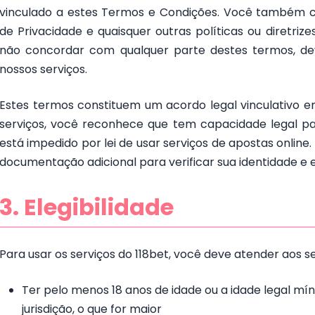
vinculado a estes Termos e Condições. Você também c
de Privacidade e quaisquer outras políticas ou diretriz
não concordar com qualquer parte destes termos, de
nossos serviços.
Estes termos constituem um acordo legal vinculativo en
serviços, você reconhece que tem capacidade legal p
está impedido por lei de usar serviços de apostas online.
documentação adicional para verificar sua identidade e 
3. Elegibilidade
Para usar os serviços do 118bet, você deve atender aos seg
Ter pelo menos 18 anos de idade ou a idade legal mí
jurisdição, o que for maior