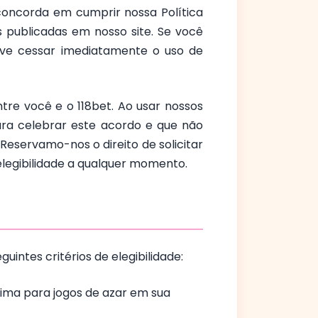
oncorda em cumprir nossa Política
es publicadas em nosso site. Se você
ve cessar imediatamente o uso de
tre você e o 118bet. Ao usar nossos
ara celebrar este acordo e que não
 Reservamo-nos o direito de solicitar
elegibilidade a qualquer momento.
uintes critérios de elegibilidade:
nima para jogos de azar em sua