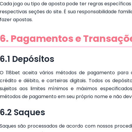
Cada jogo ou tipo de aposta pode ter regras específicas 
respectivas seções do site. É sua responsabilidade famil
fazer apostas.
6. Pagamentos e Transaçõ
6.1 Depósitos
O 118bet aceita vários métodos de pagamento para de
crédito e débito, e carteiras digitais. Todos os depós
sujeitos aos limites mínimos e máximos especificad
métodos de pagamento em seu próprio nome e não deve u
6.2 Saques
Saques são processados de acordo com nossos proced