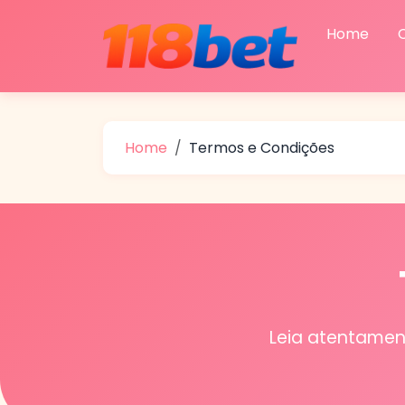
Home
Home
Termos e Condições
Leia atentament