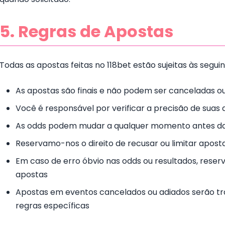
5. Regras de Apostas
Todas as apostas feitas no 118bet estão sujeitas às seguin
As apostas são finais e não podem ser canceladas o
Você é responsável por verificar a precisão de suas
As odds podem mudar a qualquer momento antes da
Reservamo-nos o direito de recusar ou limitar aposta
Em caso de erro óbvio nas odds ou resultados, reser
apostas
Apostas em eventos cancelados ou adiados serão t
regras específicas