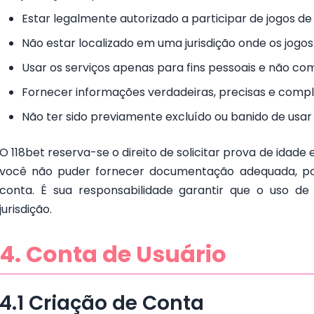
Estar legalmente autorizado a participar de jogos de 
Não estar localizado em uma jurisdição onde os jogos
Usar os serviços apenas para fins pessoais e não com
Fornecer informações verdadeiras, precisas e compl
Não ter sido previamente excluído ou banido de usar
O 118bet reserva-se o direito de solicitar prova de idad
você não puder fornecer documentação adequada, p
conta. É sua responsabilidade garantir que o uso de
jurisdição.
4. Conta de Usuário
4.1 Criação de Conta